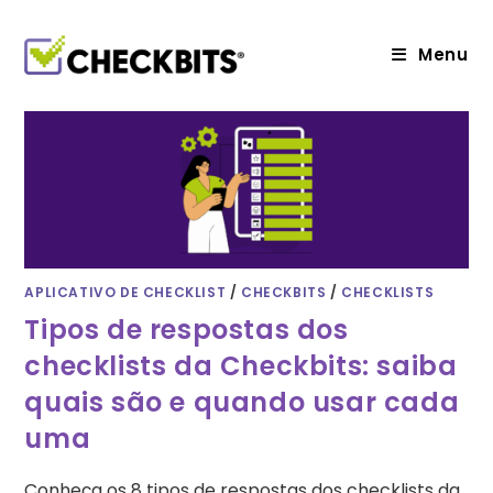
Ir
para
o
Menu
conteúdo
APLICATIVO DE CHECKLIST
/
CHECKBITS
/
CHECKLISTS
Tipos de respostas dos
checklists da Checkbits: saiba
quais são e quando usar cada
uma
Conheça os 8 tipos de respostas dos checklists da