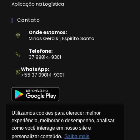
Aplicação na Logística
Contato
Onde estamos:
Minas Gerais | Espiríto Santo
Telefone:
37 99814-9301
Abre
em
WhatsApp:
seu
+55 37 99814-9301
aplicativo
Utilizamos cookies para oferecer melhor
experiência, melhorar o desempenho, analisar
como você interage em nosso site e
Política de Privacidade
personalizar conteúdo.
Saiba mais