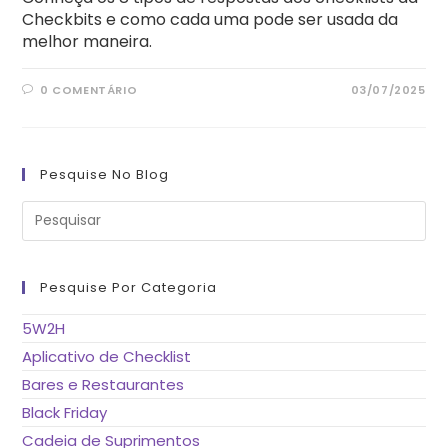
Checkbits e como cada uma pode ser usada da
melhor maneira.
0 COMENTÁRIO
03/07/2025
Pesquise No Blog
Pre
a
tec
“Es
pa
fe
Pesquise Por Categoria
o
pai
de
5W2H
pes
Aplicativo de Checklist
Bares e Restaurantes
Black Friday
Cadeia de Suprimentos