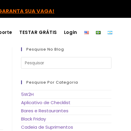
GARANTA SUA VAGA!
porte
TESTAR GRÁTIS
Login
Pesquise No Blog
Pressione
a
tecla
“Esc”
para
fechar
Pesquise Por Categoria
o
painel
de
5W2H
pesquisa.
Aplicativo de Checklist
Bares e Restaurantes
Black Friday
Cadeia de Suprimentos