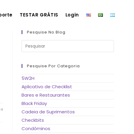
porte
TESTAR GRÁTIS
Login
Pesquise No Blog
Pressione
a
tecla
“Esc”
para
fechar
Pesquise Por Categoria
o
a
painel
de
5W2H
pesquisa.
Aplicativo de Checklist
Bares e Restaurantes
Black Friday
24
Cadeia de Suprimentos
Checkbits
Condôminos