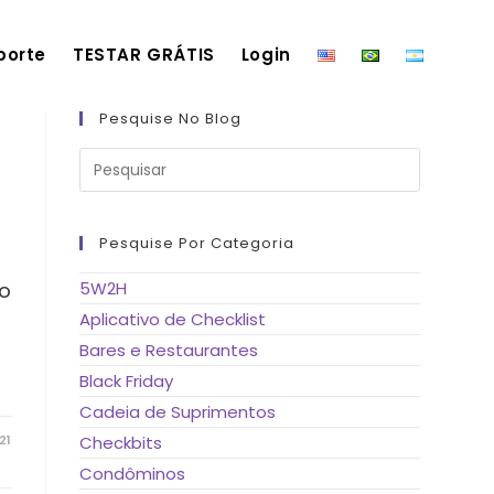
porte
TESTAR GRÁTIS
Login
Pesquise No Blog
Pressione
a
tecla
“Esc”
para
fechar
Pesquise Por Categoria
o
painel
de
 o
5W2H
pesquisa.
Aplicativo de Checklist
Bares e Restaurantes
Black Friday
Cadeia de Suprimentos
21
Checkbits
Condôminos