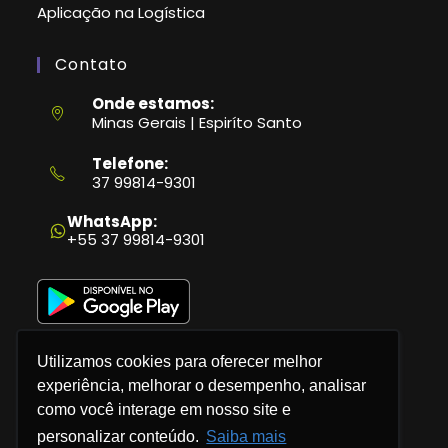
Aplicação na Logística
Contato
Onde estamos:
Minas Gerais | Espiríto Santo
Telefone:
37 99814-9301
Abre
em
WhatsApp:
seu
+55 37 99814-9301
aplicativo
Utilizamos cookies para oferecer melhor
experiência, melhorar o desempenho, analisar
como você interage em nosso site e
Política de Privacidade
personalizar conteúdo.
Saiba mais