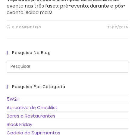
evento nas três fases: pré-evento, durante e pós-
evento. Saiba mais!
0 COMENTÁRIO
25/12/2025
Pesquise No Blog
Pre
a
tec
“Es
pa
fe
Pesquise Por Categoria
o
pai
de
5W2H
pes
Aplicativo de Checklist
Bares e Restaurantes
Black Friday
Cadeia de Suprimentos