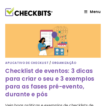
Ir
para
o
Menu
conteúdo
APLICATIVO DE CHECKLIST
/
ORGANIZAÇÃO
Checklist de eventos: 3 dicas
para criar o seu e 3 exemplos
para as fases pré-evento,
durante e pós
Veja boas práticas e exemplos de checklists de