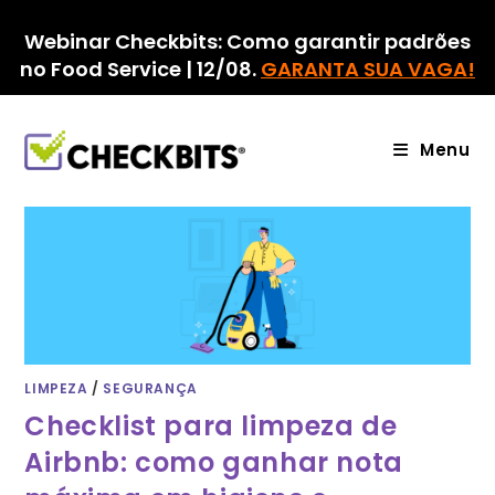
Ir
para
Webinar Checkbits: Como garantir padrões
o
no Food Service | 12/08.
GARANTA SUA VAGA!
conteúdo
Menu
LIMPEZA
/
SEGURANÇA
Checklist para limpeza de
Airbnb: como ganhar nota