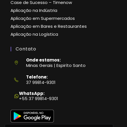
Case de Sucesso – Timenow
Aplicação na Indústria
Aplicação em Supermercados
Aplicação em Bares e Restaurantes
Aplicação na Logística
Contato
Onde estamos:
Minas Gerais | Espiríto Santo
Telefone:
37 99814-9301
Abre
em
WhatsApp:
seu
+55 37 99814-9301
aplicativo