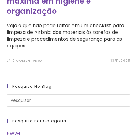
máxima em higiene e
organização
Veja o que não pode faltar em um checklist para
limpeza de Airbnb: dos materiais às tarefas de
limpeza e procedimentos de segurança para as
equipes.
0 COMENTÁRIO
13/11/2025
Pesquise No Blog
Pre
a
tec
“Es
pa
fe
Pesquise Por Categoria
o
pai
de
5W2H
pes