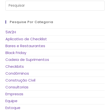
Pre
a
tec
“Es
pa
fe
Pesquise Por Categoria
o
pai
de
5W2H
pes
Aplicativo de Checklist
Bares e Restaurantes
Black Friday
Cadeia de Suprimentos
Checkbits
Condôminos
Construção Civil
Consultorias
Empresas
Equipe
Estoque