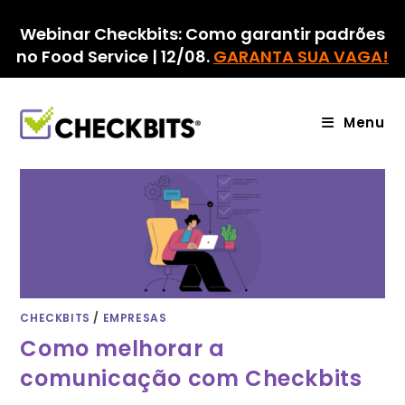
Ir
para
Webinar Checkbits: Como garantir padrões
o
no Food Service | 12/08.
GARANTA SUA VAGA!
conteúdo
Menu
CHECKBITS
/
EMPRESAS
Como melhorar a
comunicação com Checkbits