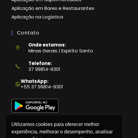
Aplicação em Bares e Restaurantes
Aplicação na Logística
Contato
Onde estamos:
Minas Gerais | Espiríto Santo
Telefone:
37 99814-9301
Abre
em
WhatsApp:
seu
+55 37 99814-9301
aplicativo
Utilizamos cookies para oferecer melhor
experiência, melhorar o desempenho, analisar