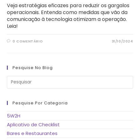
Veja estratégias eficazes para reduzir os gargalos
operacionais. Entenda como medidas que vão da
comunicação à tecnologia otimizam a operação.
Leia!
0 COMENTÁRIO
31/10/2024
Pesquise No Blog
Pre
a
tec
“Es
pa
fe
Pesquise Por Categoria
o
pai
de
5W2H
pes
Aplicativo de Checklist
Bares e Restaurantes