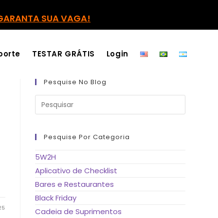
GARANTA SUA VAGA!
porte
TESTAR GRÁTIS
Login
Pesquise No Blog
Pressione
a
tecla
“Esc”
para
fechar
Pesquise Por Categoria
o
painel
de
5W2H
pesquisa.
Aplicativo de Checklist
Bares e Restaurantes
Black Friday
25
Cadeia de Suprimentos