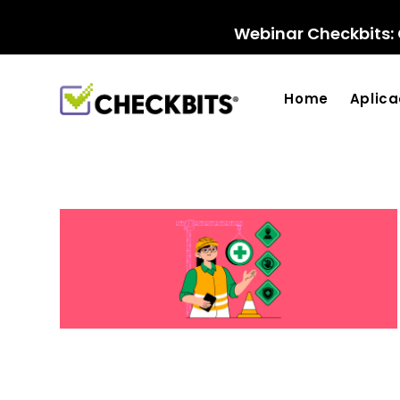
Ir
para
Webinar Checkbits: 
o
conteúdo
Home
Aplic