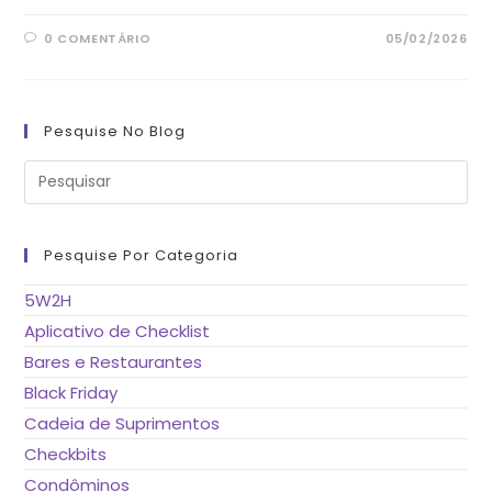
0 COMENTÁRIO
05/02/2026
Pesquise No Blog
Pre
a
tec
“Es
pa
fe
Pesquise Por Categoria
o
pai
de
5W2H
pes
Aplicativo de Checklist
Bares e Restaurantes
Black Friday
Cadeia de Suprimentos
Checkbits
Condôminos