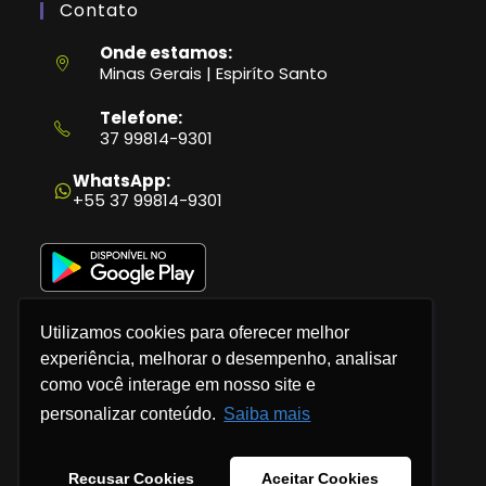
Contato
Onde estamos:
Minas Gerais | Espiríto Santo
Telefone:
37 99814-9301
Abre
em
WhatsApp:
seu
+55 37 99814-9301
aplicativo
Utilizamos cookies para oferecer melhor
experiência, melhorar o desempenho, analisar
como você interage em nosso site e
Política de Privacidade
personalizar conteúdo.
Saiba mais
Termos e Condições
Recusar Cookies
Aceitar Cookies