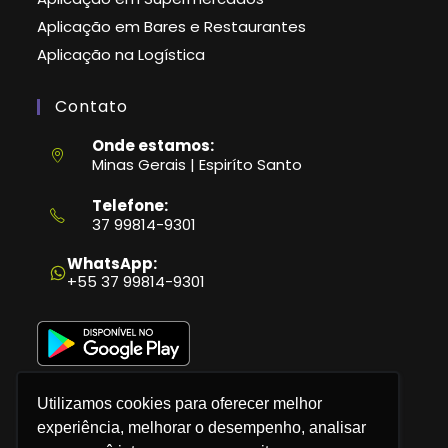
Aplicação em Bares e Restaurantes
Aplicação na Logística
Contato
Onde estamos:
Minas Gerais | Espiríto Santo
Telefone:
37 99814-9301
Abre
em
WhatsApp:
seu
+55 37 99814-9301
aplicativo
Utilizamos cookies para oferecer melhor
experiência, melhorar o desempenho, analisar