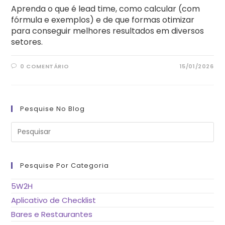
Aprenda o que é lead time, como calcular (com
fórmula e exemplos) e de que formas otimizar
para conseguir melhores resultados em diversos
setores.
0 COMENTÁRIO
15/01/2026
Pesquise No Blog
Pre
a
tec
“Es
pa
fe
Pesquise Por Categoria
o
pai
de
5W2H
pes
Aplicativo de Checklist
Bares e Restaurantes