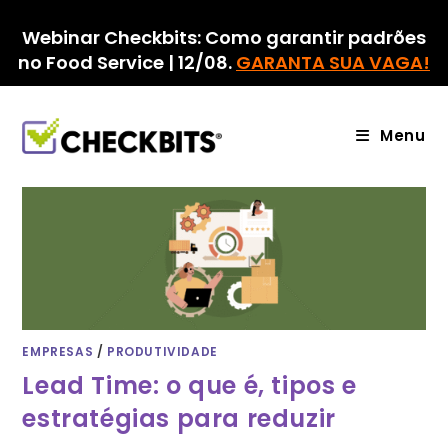
Ir
para
Webinar Checkbits: Como garantir padrões
o
no Food Service | 12/08.
GARANTA SUA VAGA!
conteúdo
Menu
EMPRESAS
/
PRODUTIVIDADE
Lead Time: o que é, tipos e
estratégias para reduzir