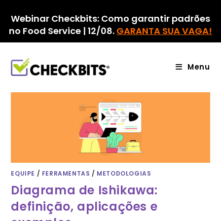
Ir
para
Webinar Checkbits: Como garantir padrões
o
no Food Service | 12/08.
GARANTA SUA VAGA!
conteúdo
Menu
EQUIPE
/
FERRAMENTAS
/
METODOLOGIAS
Diagrama de Ishikawa:
definição, aplicações e