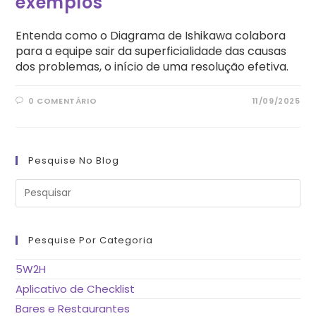
exemplos
Entenda como o Diagrama de Ishikawa colabora
para a equipe sair da superficialidade das causas
dos problemas, o início de uma resolução efetiva.
0 COMENTÁRIO
11/09/2025
Pesquise No Blog
Pre
a
tec
“Es
pa
fe
Pesquise Por Categoria
o
pai
de
5W2H
pes
Aplicativo de Checklist
Bares e Restaurantes