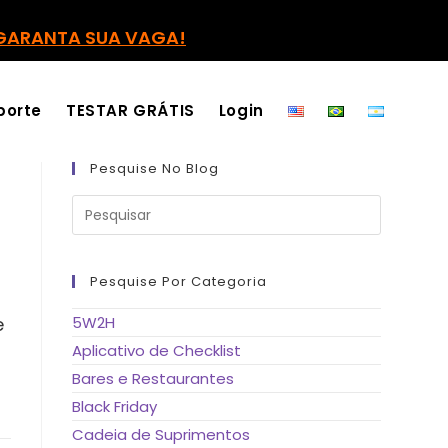
GARANTA SUA VAGA!
porte
TESTAR GRÁTIS
Login
Pesquise No Blog
Pressione
a
tecla
“Esc”
para
fechar
Pesquise Por Categoria
o
painel
de
e
5W2H
pesquisa.
Aplicativo de Checklist
Bares e Restaurantes
Black Friday
Cadeia de Suprimentos