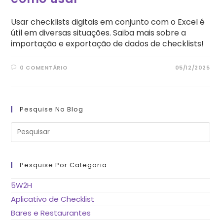
Usar checklists digitais em conjunto com o Excel é
útil em diversas situações. Saiba mais sobre a
importação e exportação de dados de checklists!
0 COMENTÁRIO
05/12/2025
Pesquise No Blog
Pre
a
tec
“Es
pa
fe
Pesquise Por Categoria
o
pai
de
5W2H
pes
Aplicativo de Checklist
Bares e Restaurantes