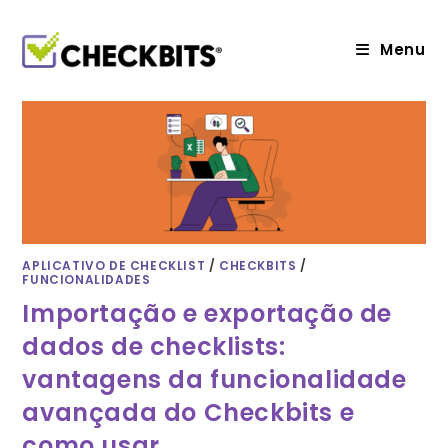
Ir
para
o
Menu
conteúdo
APLICATIVO DE CHECKLIST
/
CHECKBITS
/
FUNCIONALIDADES
Importação e exportação de
dados de checklists:
vantagens da funcionalidade
avançada do Checkbits e
como usar