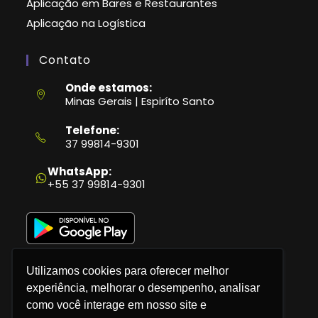
Aplicação em Bares e Restaurantes
Aplicação na Logística
Contato
Onde estamos:
Minas Gerais | Espiríto Santo
Telefone:
37 99814-9301
Abre
em
WhatsApp:
seu
+55 37 99814-9301
aplicativo
Utilizamos cookies para oferecer melhor
experiência, melhorar o desempenho, analisar
como você interage em nosso site e
Política de Privacidade