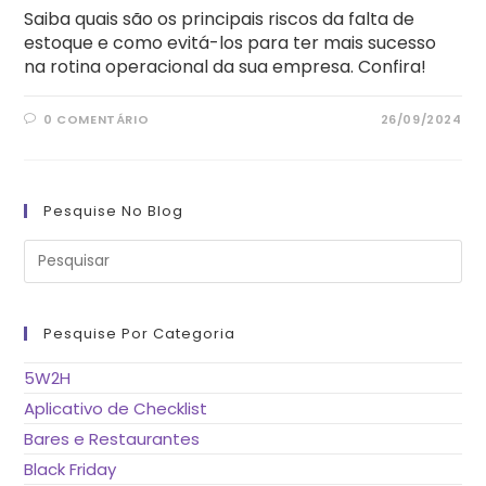
Saiba quais são os principais riscos da falta de
estoque e como evitá-los para ter mais sucesso
na rotina operacional da sua empresa. Confira!
0 COMENTÁRIO
26/09/2024
Pesquise No Blog
Pre
a
tec
“Es
pa
fe
Pesquise Por Categoria
o
pai
de
5W2H
pes
Aplicativo de Checklist
Bares e Restaurantes
Black Friday