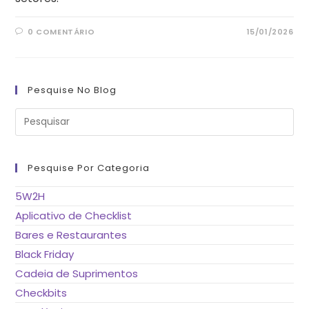
0 COMENTÁRIO
15/01/2026
Pesquise No Blog
Pre
a
tec
“Es
pa
fe
Pesquise Por Categoria
o
pai
de
5W2H
pes
Aplicativo de Checklist
Bares e Restaurantes
Black Friday
Cadeia de Suprimentos
Checkbits