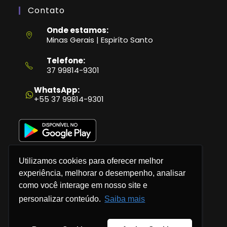
Contato
Onde estamos:
Minas Gerais | Espiríto Santo
Telefone:
37 99814-9301
Abre
em
WhatsApp:
seu
+55 37 99814-9301
aplicativo
Utilizamos cookies para oferecer melhor
experiência, melhorar o desempenho, analisar
como você interage em nosso site e
Política de Privacidade
personalizar conteúdo.
Saiba mais
Termos e Condições