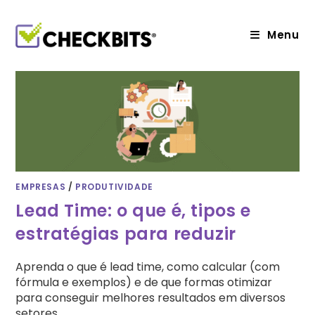
Ir
para
o
Menu
conteúdo
EMPRESAS
/
PRODUTIVIDADE
Lead Time: o que é, tipos e
estratégias para reduzir
Aprenda o que é lead time, como calcular (com
fórmula e exemplos) e de que formas otimizar
para conseguir melhores resultados em diversos
setores.