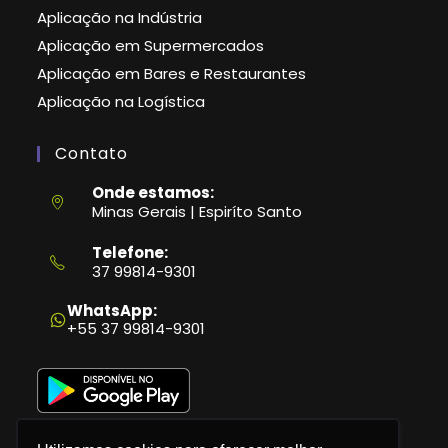
Aplicação na Indústria
Aplicação em Supermercados
Aplicação em Bares e Restaurantes
Aplicação na Logística
Contato
Onde estamos:
Minas Gerais | Espiríto Santo
Telefone:
37 99814-9301
Abre
em
WhatsApp:
seu
+55 37 99814-9301
aplicativo