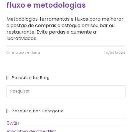
fluxo e metodologias
Metodologias, ferramentas e fluxos para melhorar
a gestão de compras e estoque em seu bar ou
restaurante. Evite perdas e aumente a
lucratividade.
0 COMENTÁRIO
14/05/2026
Pesquise No Blog
Pre
a
tec
“Es
pa
fe
Pesquise Por Categoria
o
pai
de
5W2H
pes
Aplicativo de Checklist