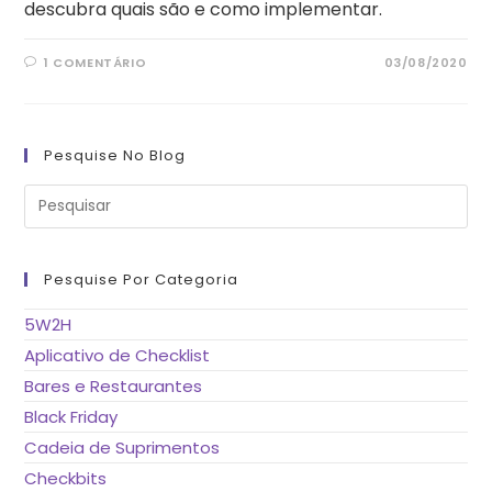
descubra quais são e como implementar.
1 COMENTÁRIO
03/08/2020
Pesquise No Blog
Pre
a
tec
“Es
pa
fe
Pesquise Por Categoria
o
pai
de
5W2H
pes
Aplicativo de Checklist
Bares e Restaurantes
Black Friday
Cadeia de Suprimentos
Checkbits