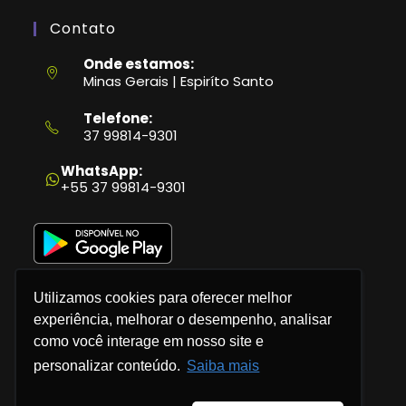
Contato
Onde estamos:
Minas Gerais | Espiríto Santo
Telefone:
37 99814-9301
Abre
em
WhatsApp:
seu
+55 37 99814-9301
aplicativo
Utilizamos cookies para oferecer melhor
experiência, melhorar o desempenho, analisar
como você interage em nosso site e
Política de Privacidade
personalizar conteúdo.
Saiba mais
Termos e Condições