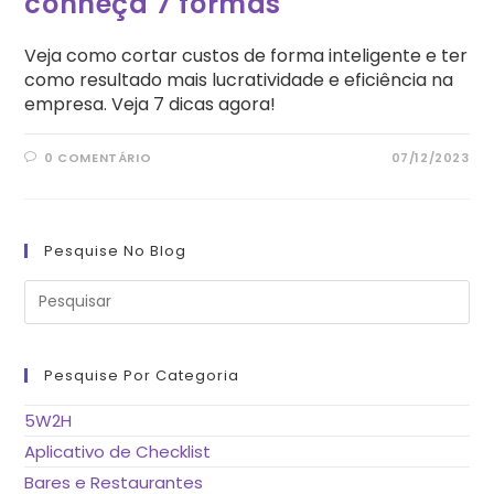
conheça 7 formas
Veja como cortar custos de forma inteligente e ter
como resultado mais lucratividade e eficiência na
empresa. Veja 7 dicas agora!
0 COMENTÁRIO
07/12/2023
Pesquise No Blog
Pre
a
tec
“Es
pa
fe
Pesquise Por Categoria
o
pai
de
5W2H
pes
Aplicativo de Checklist
Bares e Restaurantes