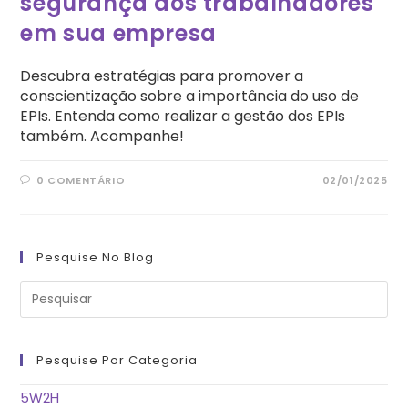
segurança dos trabalhadores
em sua empresa
Descubra estratégias para promover a
conscientização sobre a importância do uso de
EPIs. Entenda como realizar a gestão dos EPIs
também. Acompanhe!
0 COMENTÁRIO
02/01/2025
Pesquise No Blog
Pre
a
tec
“Es
pa
fe
Pesquise Por Categoria
o
pai
de
5W2H
pes