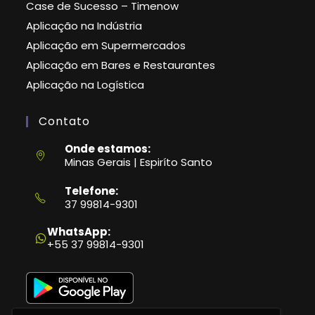
Case de Sucesso – Timenow
Aplicação na Indústria
Aplicação em Supermercados
Aplicação em Bares e Restaurantes
Aplicação na Logística
Contato
Onde estamos:
Minas Gerais | Espiríto Santo
Telefone:
37 99814-9301
Abre
em
WhatsApp:
seu
+55 37 99814-9301
aplicativo