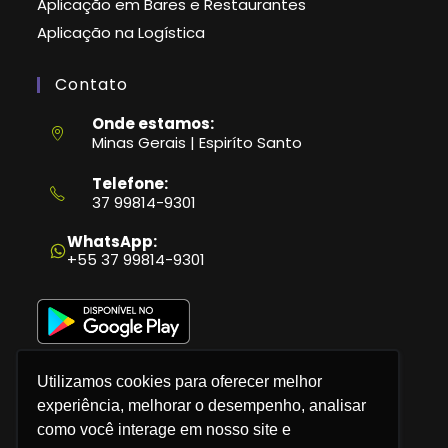
Aplicação em Bares e Restaurantes
Aplicação na Logística
Contato
Onde estamos:
Minas Gerais | Espiríto Santo
Telefone:
37 99814-9301
Abre
em
WhatsApp:
seu
+55 37 99814-9301
aplicativo
Utilizamos cookies para oferecer melhor
experiência, melhorar o desempenho, analisar
como você interage em nosso site e
Política de Privacidade