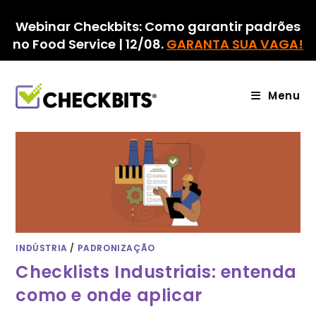
Ir
para
Webinar Checkbits: Como garantir padrões
o
no Food Service | 12/08.
GARANTA SUA VAGA!
conteúdo
Menu
INDÚSTRIA
/
PADRONIZAÇÃO
Checklists Industriais: entenda
como e onde aplicar