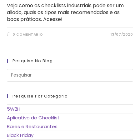
Veja como os checklists industriais pode ser um
aliado, quais os tipos mais recomendados e as
boas práticas. Acesse!
0 COMENTÁRIO
13/07/2020
Pesquise No Blog
Pre
a
tec
“Es
pa
fe
Pesquise Por Categoria
o
pai
de
5W2H
pes
Aplicativo de Checklist
Bares e Restaurantes
Black Friday