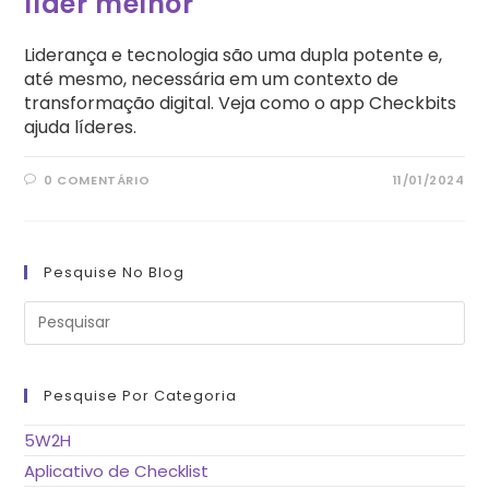
líder melhor
Liderança e tecnologia são uma dupla potente e,
até mesmo, necessária em um contexto de
transformação digital. Veja como o app Checkbits
ajuda líderes.
0 COMENTÁRIO
11/01/2024
Pesquise No Blog
Pre
a
tec
“Es
pa
fe
Pesquise Por Categoria
o
pai
de
5W2H
pes
Aplicativo de Checklist