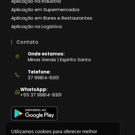
Aplicação na Indústria
Aplicação em Supermercados
Aplicação em Bares e Restaurantes
Aplicação na Logística
Contato
Onde estamos:
Minas Gerais | Espiríto Santo
Telefone:
37 99814-9301
Abre
em
WhatsApp:
seu
+55 37 99814-9301
aplicativo
Utilizamos cookies para oferecer melhor