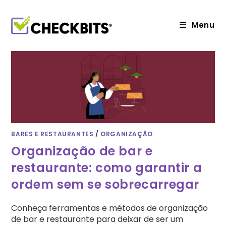
Ir
para
o
Menu
conteúdo
BARES E RESTAURANTES
/
ORGANIZAÇÃO
Organização de bar e
restaurante: como garantir a
ordem sem se sobrecarregar
Conheça ferramentas e métodos de organização
de bar e restaurante para deixar de ser um