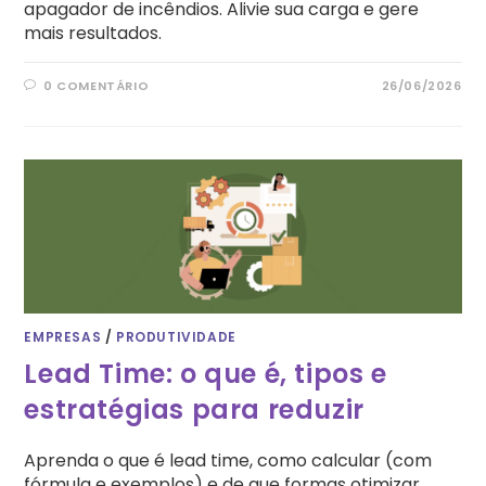
apagador de incêndios. Alivie sua carga e gere
mais resultados.
0 COMENTÁRIO
26/06/2026
EMPRESAS
/
PRODUTIVIDADE
Lead Time: o que é, tipos e
estratégias para reduzir
Aprenda o que é lead time, como calcular (com
fórmula e exemplos) e de que formas otimizar