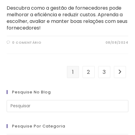
Descubra como a gestão de fornecedores pode
melhorar a eficiência e reduzir custos. Aprenda a
escolher, avaliar e manter boas relações com seus
fornecedores!
0 COMENTÁRIO
08/08/2024
1
2
3
Ir para
Pesquise No Blog
Pre
a
tec
“Es
pa
fe
Pesquise Por Categoria
o
pai