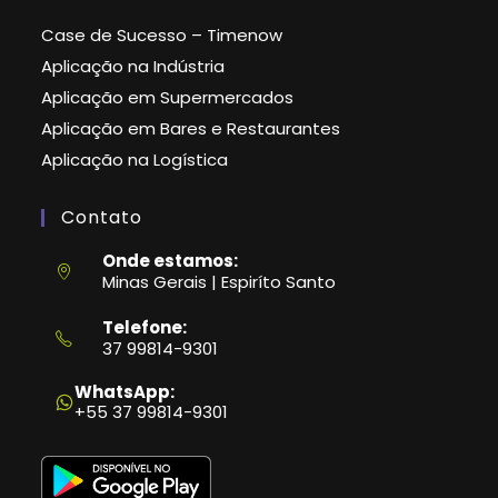
Case de Sucesso – Timenow
Aplicação na Indústria
Aplicação em Supermercados
Aplicação em Bares e Restaurantes
Aplicação na Logística
Contato
Onde estamos:
Minas Gerais | Espiríto Santo
Telefone:
37 99814-9301
Abre
em
WhatsApp:
seu
+55 37 99814-9301
aplicativo