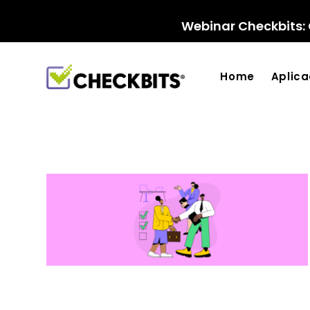
Ir
para
Webinar Checkbits: 
o
conteúdo
Home
Aplic