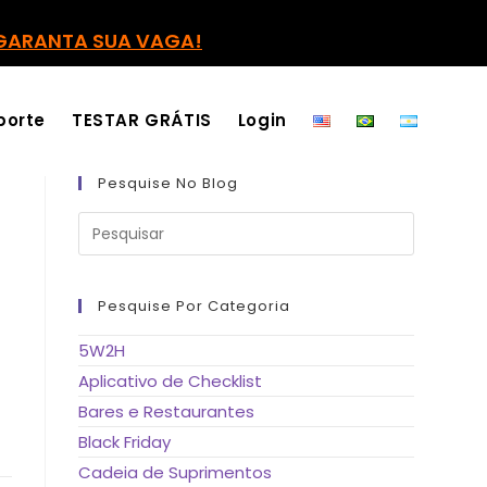
GARANTA SUA VAGA!
porte
TESTAR GRÁTIS
Login
Pesquise No Blog
Pressione
a
tecla
“Esc”
para
fechar
Pesquise Por Categoria
o
painel
de
5W2H
pesquisa.
Aplicativo de Checklist
a
Bares e Restaurantes
Black Friday
Cadeia de Suprimentos