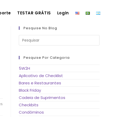
porte
TESTAR GRÁTIS
Login
Pesquise No Blog
Pressione
a
tecla
“Esc”
para
fechar
Pesquise Por Categoria
o
painel
de
5W2H
pesquisa.
Aplicativo de Checklist
Bares e Restaurantes
Black Friday
Cadeia de Suprimentos
25
Checkbits
Condôminos