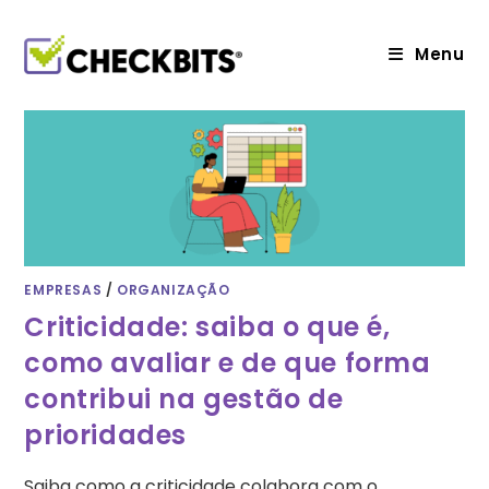
Ir
para
o
Menu
conteúdo
EMPRESAS
/
ORGANIZAÇÃO
Criticidade: saiba o que é,
como avaliar e de que forma
contribui na gestão de
prioridades
Saiba como a criticidade colabora com o