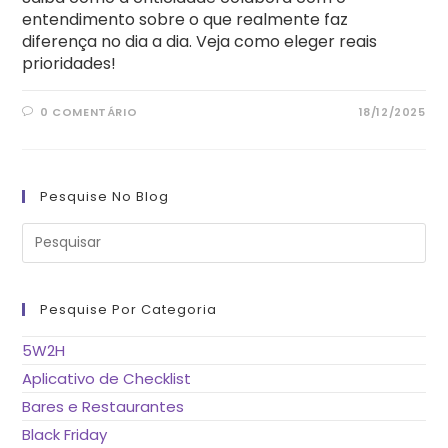
entendimento sobre o que realmente faz
diferença no dia a dia. Veja como eleger reais
prioridades!
0 COMENTÁRIO
18/12/2025
Pesquise No Blog
Pre
a
tec
“Es
pa
fe
Pesquise Por Categoria
o
pai
de
5W2H
pes
Aplicativo de Checklist
Bares e Restaurantes
Black Friday