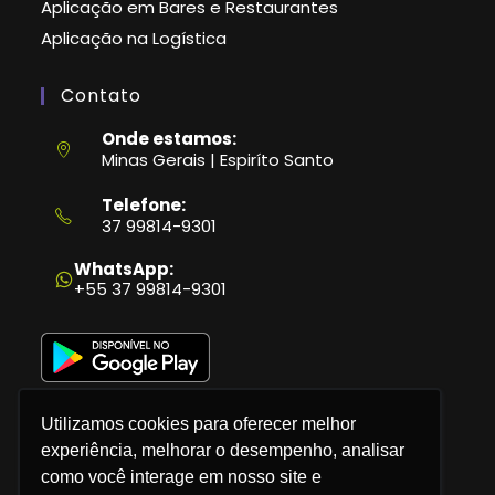
Aplicação em Bares e Restaurantes
Aplicação na Logística
Contato
Onde estamos:
Minas Gerais | Espiríto Santo
Telefone:
37 99814-9301
Abre
em
WhatsApp:
seu
+55 37 99814-9301
aplicativo
Utilizamos cookies para oferecer melhor
experiência, melhorar o desempenho, analisar
como você interage em nosso site e
Política de Privacidade