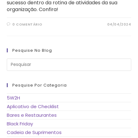
sucesso dentro da rotina de atividades da sua
organização. Confira!
0 COMENTÁRIO
04/04/2024
Pesquise No Blog
Pre
a
tec
“Es
pa
fe
Pesquise Por Categoria
o
pai
de
5W2H
pes
Aplicativo de Checklist
Bares e Restaurantes
Black Friday
Cadeia de Suprimentos