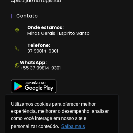
Aplicação na Logística
Contato
Onde estamos:
Minas Gerais | Espiríto Santo
Telefone:
37 99814-9301
Abre
em
WhatsApp:
seu
+55 37 99814-9301
aplicativo
Utilizamos cookies para oferecer melhor
experiência, melhorar o desempenho, analisar
como você interage em nosso site e
Política de Privacidade
personalizar conteúdo.
Saiba mais
Termos e Condições