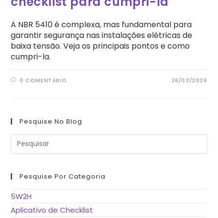
checklist para cumpri-la
A NBR 5410 é complexa, mas fundamental para
garantir segurança nas instalações elétricas de
baixa tensão. Veja os principais pontos e como
cumpri-la.
0 COMENTÁRIO
26/03/2026
Pesquise No Blog
Pre
a
tec
“Es
pa
fe
Pesquise Por Categoria
o
pai
de
5W2H
pes
Aplicativo de Checklist