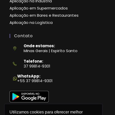
Aplicação na Indústria
Aplicação em Supermercados
Aplicação em Bares e Restaurantes
Aplicação na Logística
Contato
Onde estamos:
Minas Gerais | Espiríto Santo
Telefone:
37 99814-9301
Abre
em
WhatsApp:
seu
+55 37 99814-9301
aplicativo
Utilizamos cookies para oferecer melhor