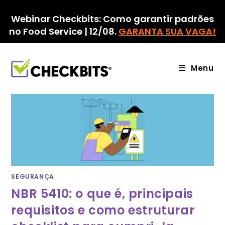
Ir
para
Webinar Checkbits: Como garantir padrões
o
no Food Service | 12/08.
GARANTA SUA VAGA!
conteúdo
Menu
SEGURANÇA
NBR 5410: o que é, principais
requisitos e como estruturar