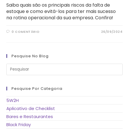
Saiba quais são os principais riscos da falta de
estoque e como evitá-los para ter mais sucesso
na rotina operacional da sua empresa. Confira!
0 COMENTÁRIO
26/09/2024
Pesquise No Blog
Pre
a
tec
“Es
pa
fe
Pesquise Por Categoria
o
pai
de
5W2H
pes
Aplicativo de Checklist
Bares e Restaurantes
Black Friday