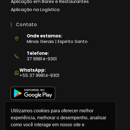
Aplicação em Bares e Restaurantes
Aplicação na Logística
Contato
Onde estamos:
Minas Gerais | Espiríto Santo
Telefone:
37 99814-9301
Abre
em
WhatsApp:
seu
+55 37 99814-9301
aplicativo
Utilizamos cookies para oferecer melhor
experiência, melhorar o desempenho, analisar
como você interage em nosso site e
Política de Privacidade