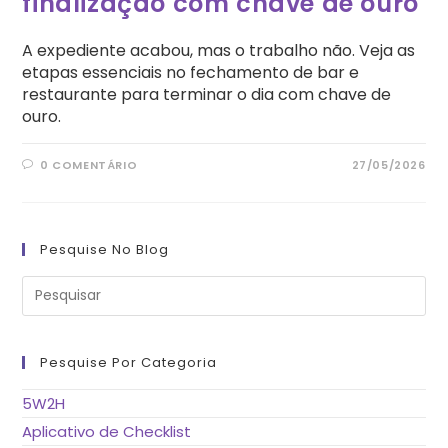
finalização com chave de ouro
A expediente acabou, mas o trabalho não. Veja as
etapas essenciais no fechamento de bar e
restaurante para terminar o dia com chave de
ouro.
0 COMENTÁRIO
27/05/2026
Pesquise No Blog
Pre
a
tec
“Es
pa
fe
Pesquise Por Categoria
o
pai
de
5W2H
pes
Aplicativo de Checklist