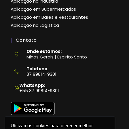
Aplicação na Indústria
Aplicação em Supermercados
Aplicação em Bares e Restaurantes
Aplicação na Logística
Contato
Onde estamos:
Minas Gerais | Espiríto Santo
Telefone:
37 99814-9301
Abre
em
WhatsApp:
seu
+55 37 99814-9301
aplicativo
Utilizamos cookies para oferecer melhor