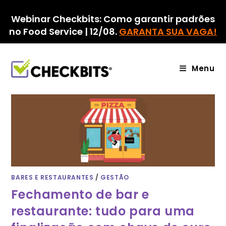
Ir
para
Webinar Checkbits: Como garantir padrões
o
no Food Service | 12/08.
GARANTA SUA VAGA!
conteúdo
Menu
BARES E RESTAURANTES
/
GESTÃO
Fechamento de bar e
restaurante: tudo para uma