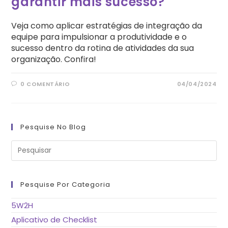
garantir mais sucesso?
Veja como aplicar estratégias de integração da
equipe para impulsionar a produtividade e o
sucesso dentro da rotina de atividades da sua
organização. Confira!
0 COMENTÁRIO
04/04/2024
Pesquise No Blog
Pre
a
tec
“Es
pa
fe
Pesquise Por Categoria
o
pai
de
5W2H
pes
Aplicativo de Checklist