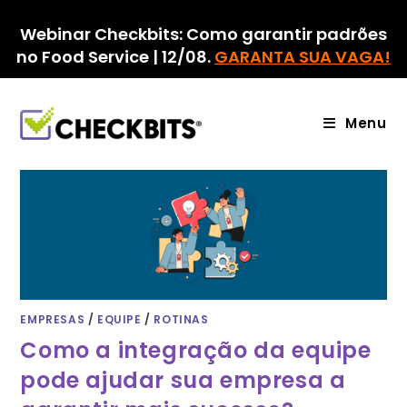
Ir
para
Webinar Checkbits: Como garantir padrões
o
no Food Service | 12/08.
GARANTA SUA VAGA!
conteúdo
Menu
EMPRESAS
/
EQUIPE
/
ROTINAS
Como a integração da equipe
pode ajudar sua empresa a