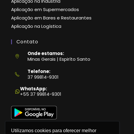
Aplicação na Indústria
Aplicação em Supermercados
Aplicação em Bares e Restaurantes
Aplicação na Logística
Contato
Onde estamos:
Minas Gerais | Espiríto Santo
Telefone:
37 99814-9301
Abre
em
WhatsApp:
seu
+55 37 99814-9301
aplicativo
Utilizamos cookies para oferecer melhor