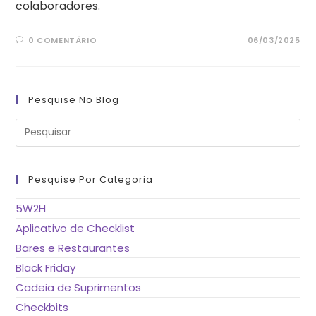
colaboradores.
0 COMENTÁRIO
06/03/2025
Pesquise No Blog
Pre
a
tec
“Es
pa
fe
Pesquise Por Categoria
o
pai
de
5W2H
pes
Aplicativo de Checklist
Bares e Restaurantes
Black Friday
Cadeia de Suprimentos
Checkbits