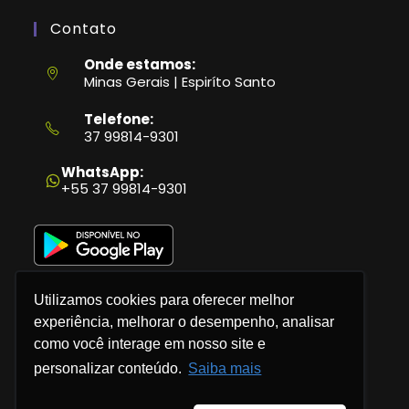
Contato
Onde estamos:
Minas Gerais | Espiríto Santo
Telefone:
37 99814-9301
Abre
em
WhatsApp:
seu
+55 37 99814-9301
aplicativo
Utilizamos cookies para oferecer melhor
experiência, melhorar o desempenho, analisar
como você interage em nosso site e
Política de Privacidade
personalizar conteúdo.
Saiba mais
Termos e Condições