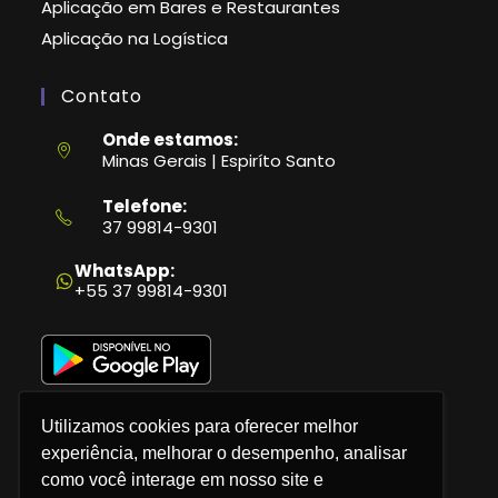
Aplicação em Bares e Restaurantes
Aplicação na Logística
Contato
Onde estamos:
Minas Gerais | Espiríto Santo
Telefone:
37 99814-9301
Abre
em
WhatsApp:
seu
+55 37 99814-9301
aplicativo
Utilizamos cookies para oferecer melhor
experiência, melhorar o desempenho, analisar
como você interage em nosso site e
Política de Privacidade