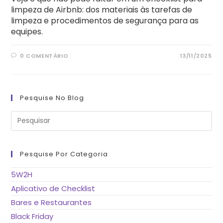
limpeza de Airbnb: dos materiais às tarefas de
limpeza e procedimentos de segurança para as
equipes.
0 COMENTÁRIO
13/11/2025
Pesquise No Blog
Pre
a
tec
“Es
pa
fe
Pesquise Por Categoria
o
pai
de
5W2H
pes
Aplicativo de Checklist
Bares e Restaurantes
Black Friday