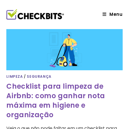
Ir
para
o
Menu
conteúdo
LIMPEZA
/
SEGURANÇA
Checklist para limpeza de
Airbnb: como ganhar nota
máxima em higiene e
organização
Veja o que não pode faltar em um checklist para