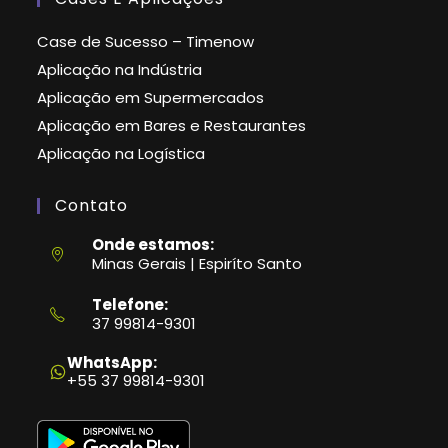
Case de Sucesso – Timenow
Aplicação na Indústria
Aplicação em Supermercados
Aplicação em Bares e Restaurantes
Aplicação na Logística
Contato
Onde estamos:
Minas Gerais | Espiríto Santo
Telefone:
37 99814-9301
Abre
em
WhatsApp:
seu
+55 37 99814-9301
aplicativo