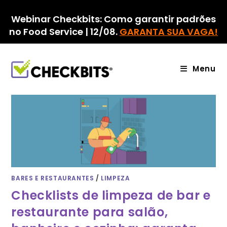
Ir
para
Webinar Checkbits: Como garantir padrões
o
no Food Service | 12/08.
GARANTA SUA VAGA!
conteúdo
Menu
BARES E RESTAURANTES
/
LIMPEZA
Checklists de limpeza de bar e
restaurante para salão,