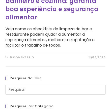
banheiro e cozinha: garanta
boa experiência e segurança
alimentar
Veja como os checklists de limpeza de bar e
restaurante podem ajudar a aumentar a
segurança alimentar, melhorar a reputação e
facilitar o trabalho de todos.
0 COMENTÁRIO
11/06/2026
Pesquise No Blog
Pre
a
tec
“Es
pa
fe
Pesquise Por Categoria
o
pai