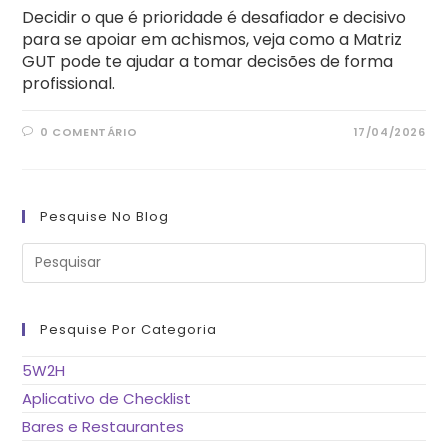
Decidir o que é prioridade é desafiador e decisivo
para se apoiar em achismos, veja como a Matriz
GUT pode te ajudar a tomar decisões de forma
profissional.
0 COMENTÁRIO
17/04/2026
Pesquise No Blog
Pre
a
tec
“Es
pa
fe
Pesquise Por Categoria
o
pai
de
5W2H
pes
Aplicativo de Checklist
Bares e Restaurantes