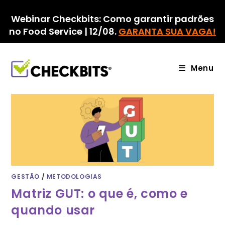
Ir
para
Webinar Checkbits: Como garantir padrões
o
no Food Service | 12/08.
GARANTA SUA VAGA!
conteúdo
Menu
GESTÃO
/
METODOLOGIAS
Matriz GUT: o que é, como e
quando usar