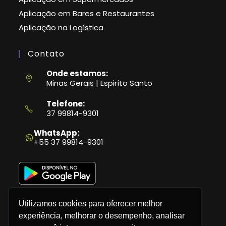
Aplicação em Bares e Restaurantes
Aplicação na Logística
Contato
Onde estamos:
Minas Gerais | Espiríto Santo
Telefone:
37 99814-9301
Abre
em
WhatsApp:
seu
+55 37 99814-9301
aplicativo
Utilizamos cookies para oferecer melhor
experiência, melhorar o desempenho, analisar