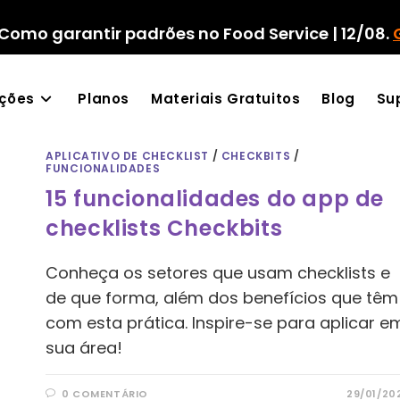
Como garantir padrões no Food Service | 12/08.
ações
Planos
Materiais Gratuitos
Blog
Su
APLICATIVO DE CHECKLIST
/
CHECKBITS
/
FUNCIONALIDADES
15 funcionalidades do app de
checklists Checkbits
Conheça os setores que usam checklists e
de que forma, além dos benefícios que têm
com esta prática. Inspire-se para aplicar e
sua área!
0 COMENTÁRIO
29/01/20