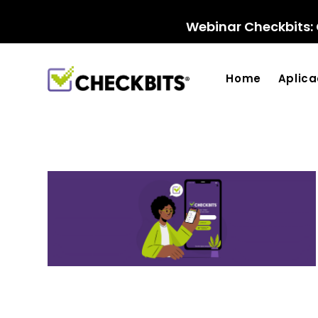
Ir
para
Webinar Checkbits: 
o
conteúdo
Home
Aplic