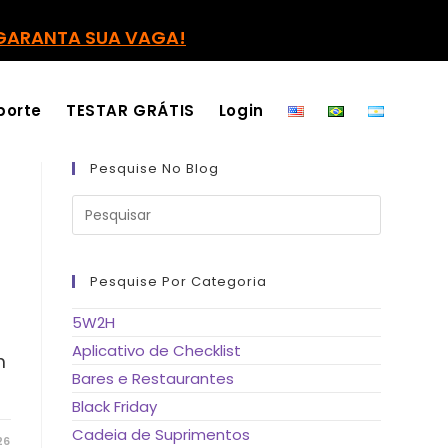
GARANTA SUA VAGA!
porte
TESTAR GRÁTIS
Login
Pesquise No Blog
Pressione
a
tecla
“Esc”
para
fechar
Pesquise Por Categoria
o
painel
de
5W2H
pesquisa.
Aplicativo de Checklist
m
Bares e Restaurantes
Black Friday
Cadeia de Suprimentos
26