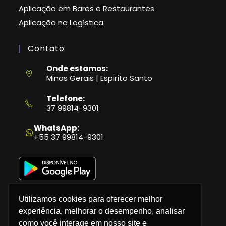
Aplicação em Bares e Restaurantes
Aplicação na Logística
Contato
Onde estamos:
Minas Gerais | Espiríto Santo
Telefone:
37 99814-9301
Abre
em
WhatsApp:
seu
+55 37 99814-9301
aplicativo
Utilizamos cookies para oferecer melhor
experiência, melhorar o desempenho, analisar
como você interage em nosso site e