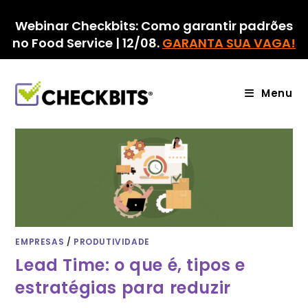
Ir
para
Webinar Checkbits: Como garantir padrões
o
no Food Service | 12/08.
GARANTA SUA VAGA!
conteúdo
Menu
EMPRESAS
/
PRODUTIVIDADE
Lead Time: o que é, tipos e
estratégias para reduzir