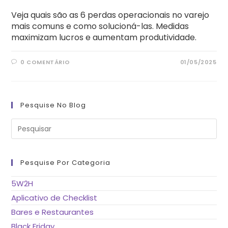
Veja quais são as 6 perdas operacionais no varejo
mais comuns e como solucioná-las. Medidas
maximizam lucros e aumentam produtividade.
0 COMENTÁRIO
01/05/2025
Pesquise No Blog
Pre
a
tec
“Es
pa
fe
Pesquise Por Categoria
o
pai
de
5W2H
pes
Aplicativo de Checklist
Bares e Restaurantes
Black Friday