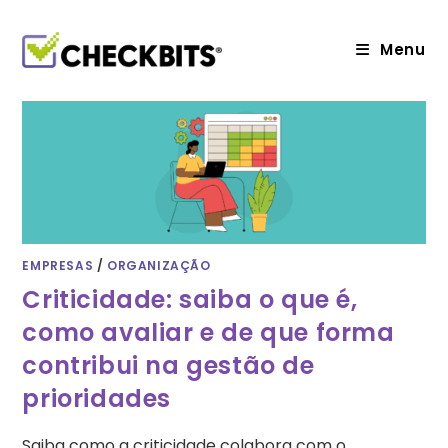
Ir
para
o
Menu
conteúdo
EMPRESAS
/
ORGANIZAÇÃO
Criticidade: saiba o que é,
como avaliar e de que forma
contribui na gestão de
prioridades
Saiba como a criticidade colabora com o