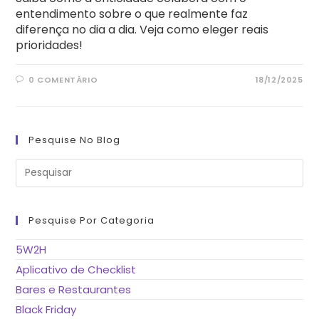
entendimento sobre o que realmente faz
diferença no dia a dia. Veja como eleger reais
prioridades!
0 COMENTÁRIO
18/12/2025
Pesquise No Blog
Pre
a
tec
“Es
pa
fe
Pesquise Por Categoria
o
pai
de
5W2H
pes
Aplicativo de Checklist
Bares e Restaurantes
Black Friday