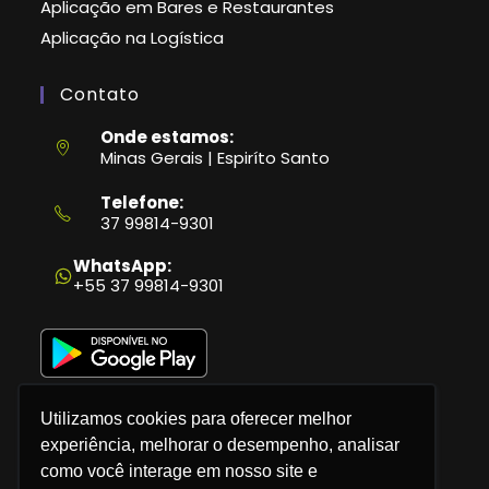
Aplicação em Bares e Restaurantes
Aplicação na Logística
Contato
Onde estamos:
Minas Gerais | Espiríto Santo
Telefone:
37 99814-9301
Abre
em
WhatsApp:
seu
+55 37 99814-9301
aplicativo
Utilizamos cookies para oferecer melhor
experiência, melhorar o desempenho, analisar
como você interage em nosso site e
Política de Privacidade