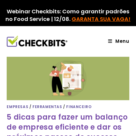
Ir
para
Webinar Checkbits: Como garantir padrões
o
no Food Service | 12/08.
GARANTA SUA VAGA!
conteúdo
Menu
EMPRESAS
/
FERRAMENTAS
/
FINANCEIRO
5 dicas para fazer um balanço
de empresa eficiente e dar os