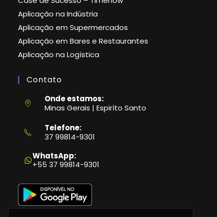
Case de Sucesso – Timenow
Aplicação na Indústria
Aplicação em Supermercados
Aplicação em Bares e Restaurantes
Aplicação na Logística
Contato
Onde estamos:
Minas Gerais | Espiríto Santo
Telefone:
37 99814-9301
Abre
em
WhatsApp:
seu
+55 37 99814-9301
aplicativo