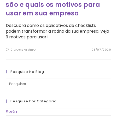
são e quais os motivos para
usar em sua empresa
Descubra como os aplicativos de checklists
podem transformar a rotina da sua empresa. Veja
9 motivos para usar!
0 COMENTÁRIO
08/07/2020
Pesquise No Blog
Pre
a
tec
“Es
pa
fe
Pesquise Por Categoria
o
pai
de
5W2H
pes