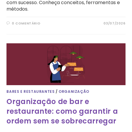
com sucesso. Conheça conceitos, ferramentas e
métodos.
0 COMENTÁRIO
03/07/2026
BARES E RESTAURANTES
/
ORGANIZAÇÃO
Organização de bar e
restaurante: como garantir a
ordem sem se sobrecarregar