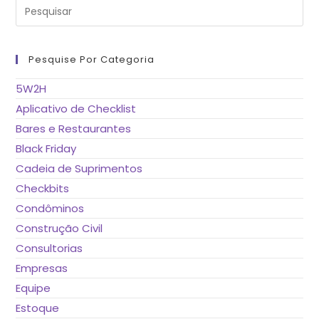
Pre
a
tec
“Es
pa
fe
Pesquise Por Categoria
o
pai
de
5W2H
pes
Aplicativo de Checklist
Bares e Restaurantes
Black Friday
Cadeia de Suprimentos
Checkbits
Condôminos
Construção Civil
Consultorias
Empresas
Equipe
Estoque