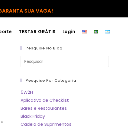
GARANTA SUA VAGA!
porte
TESTAR GRÁTIS
Login
Pesquise No Blog
Pressione
a
tecla
“Esc”
para
fechar
Pesquise Por Categoria
o
painel
de
5W2H
pesquisa.
Aplicativo de Checklist
Bares e Restaurantes
Black Friday
24
Cadeia de Suprimentos