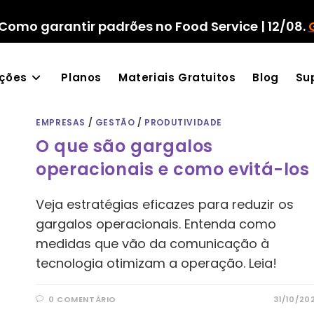
Como garantir padrões no Food Service | 12/08.
ações
Planos
Materiais Gratuitos
Blog
Su
EMPRESAS
/
GESTÃO
/
PRODUTIVIDADE
O que são gargalos
operacionais e como evitá-los
Veja estratégias eficazes para reduzir os
gargalos operacionais. Entenda como
medidas que vão da comunicação à
tecnologia otimizam a operação. Leia!
0 COMENTÁRIO
31/10/20