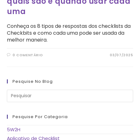
quais são e quando usar cada
uma
Conheça os 8 tipos de respostas dos checklists da
Checkbits e como cada uma pode ser usada da
melhor maneira.
0 COMENTÁRIO
03/07/2025
Pesquise No Blog
Pre
a
tec
“Es
pa
fe
Pesquise Por Categoria
o
pai
de
5W2H
pes
Aplicativo de Checklist