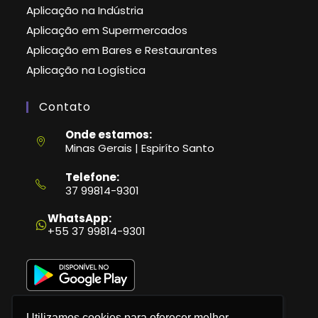
Aplicação na Indústria
Aplicação em Supermercados
Aplicação em Bares e Restaurantes
Aplicação na Logística
Contato
Onde estamos:
Minas Gerais | Espiríto Santo
Telefone:
37 99814-9301
Abre
em
WhatsApp:
seu
+55 37 99814-9301
aplicativo
Utilizamos cookies para oferecer melhor