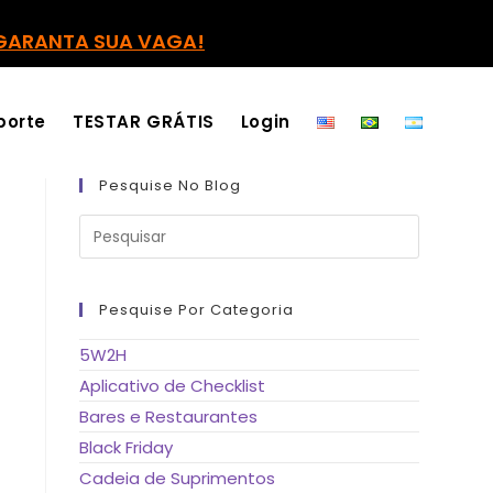
GARANTA SUA VAGA!
porte
TESTAR GRÁTIS
Login
Pesquise No Blog
Pressione
a
tecla
“Esc”
para
fechar
Pesquise Por Categoria
o
painel
de
5W2H
pesquisa.
Aplicativo de Checklist
Bares e Restaurantes
Black Friday
Cadeia de Suprimentos