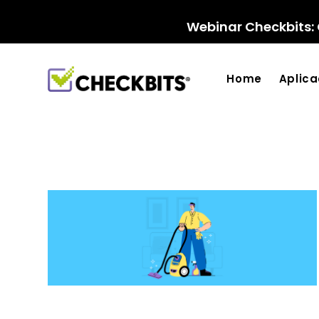
Ir
para
Webinar Checkbits: 
o
conteúdo
Home
Aplic