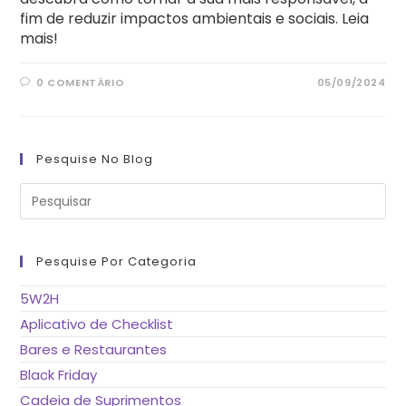
fim de reduzir impactos ambientais e sociais. Leia
mais!
0 COMENTÁRIO
05/09/2024
Pesquise No Blog
Pre
a
tec
“Es
pa
fe
Pesquise Por Categoria
o
pai
de
5W2H
pes
Aplicativo de Checklist
Bares e Restaurantes
Black Friday
Cadeia de Suprimentos