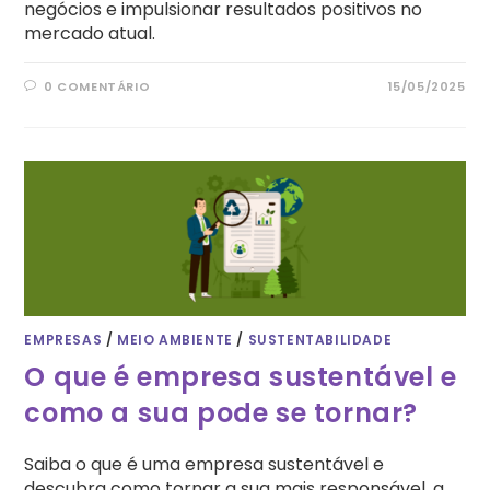
negócios e impulsionar resultados positivos no
mercado atual.
0 COMENTÁRIO
15/05/2025
EMPRESAS
/
MEIO AMBIENTE
/
SUSTENTABILIDADE
O que é empresa sustentável e
como a sua pode se tornar?
Saiba o que é uma empresa sustentável e
descubra como tornar a sua mais responsável, a