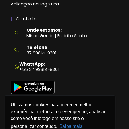
Aplicação na Logística
Contato
Onde estamos:
Minas Gerais | Espiríto Santo
Telefone:
37 99814-9301
Abre
em
WhatsApp:
seu
+55 37 99814-9301
aplicativo
Utilizamos cookies para oferecer melhor
experiência, melhorar o desempenho, analisar
como você interage em nosso site e
Política de Privacidade
personalizar conteúdo.
Saiba mais