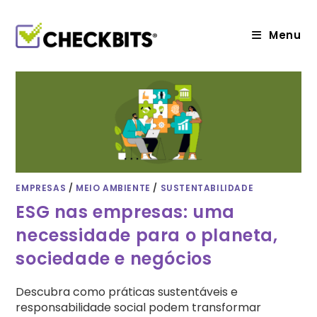
Ir
para
o
Menu
conteúdo
EMPRESAS
/
MEIO AMBIENTE
/
SUSTENTABILIDADE
ESG nas empresas: uma
necessidade para o planeta,
sociedade e negócios
Descubra como práticas sustentáveis e
responsabilidade social podem transformar