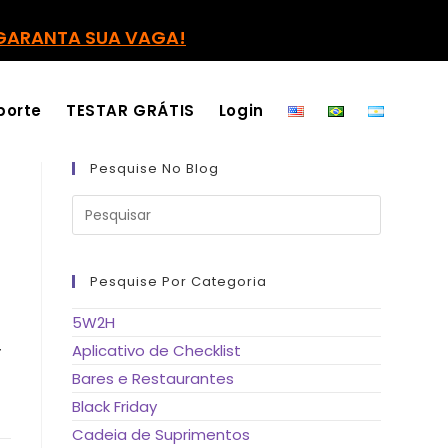
GARANTA SUA VAGA!
porte
TESTAR GRÁTIS
Login
Pesquise No Blog
Pressione
a
tecla
“Esc”
para
fechar
Pesquise Por Categoria
o
painel
de
5W2H
pesquisa.
r
Aplicativo de Checklist
Bares e Restaurantes
Black Friday
Cadeia de Suprimentos