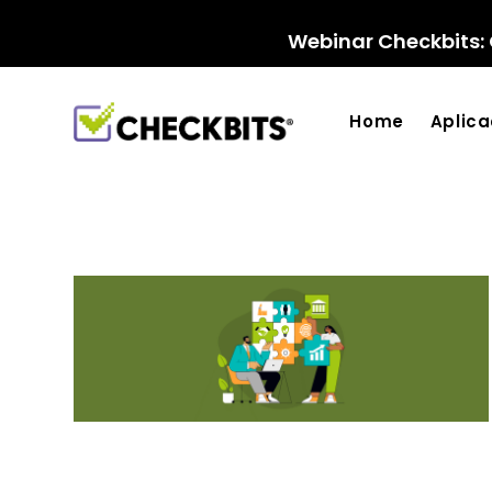
Ir
para
Webinar Checkbits: 
o
conteúdo
Home
Aplic