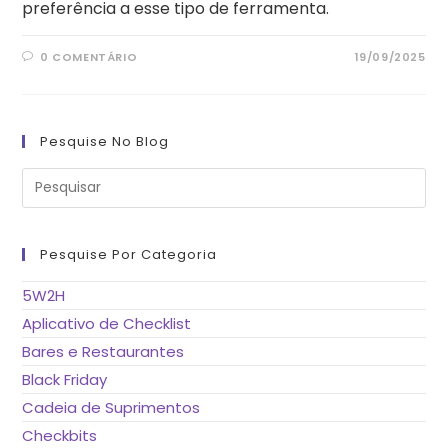
preferência a esse tipo de ferramenta.
0 COMENTÁRIO
19/09/2025
Pesquise No Blog
Pre
a
tec
“Es
pa
fe
Pesquise Por Categoria
o
pai
de
5W2H
pes
Aplicativo de Checklist
Bares e Restaurantes
Black Friday
Cadeia de Suprimentos
Checkbits