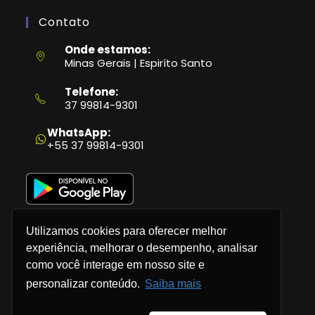
Contato
Onde estamos:
Minas Gerais | Espiríto Santo
Telefone:
37 99814-9301
Abre
em
WhatsApp:
seu
+55 37 99814-9301
aplicativo
Utilizamos cookies para oferecer melhor
experiência, melhorar o desempenho, analisar
como você interage em nosso site e
Política de Privacidade
personalizar conteúdo.
Saiba mais
Termos e Condições