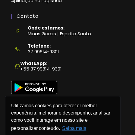
Aplicação na Logística
Contato
Onde estamos:
Minas Gerais | Espiríto Santo
Telefone:
37 99814-9301
Abre
em
WhatsApp:
seu
+55 37 99814-9301
aplicativo
Utilizamos cookies para oferecer melhor
experiência, melhorar o desempenho, analisar
como você interage em nosso site e
Política de Privacidade
personalizar conteúdo.
Saiba mais
Termos e Condições