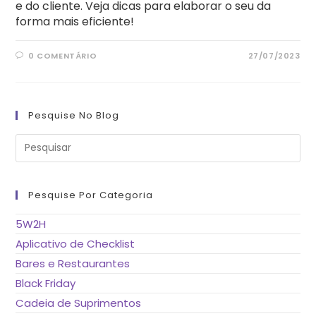
e do cliente. Veja dicas para elaborar o seu da
forma mais eficiente!
0 COMENTÁRIO
27/07/2023
Pesquise No Blog
Pre
a
tec
“Es
pa
fe
Pesquise Por Categoria
o
pai
de
5W2H
pes
Aplicativo de Checklist
Bares e Restaurantes
Black Friday
Cadeia de Suprimentos