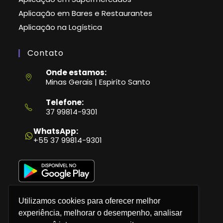
Aplicação em Bares e Restaurantes
Aplicação na Logística
Contato
Onde estamos:
Minas Gerais | Espiríto Santo
Telefone:
37 99814-9301
Abre
em
WhatsApp:
seu
+55 37 99814-9301
aplicativo
Utilizamos cookies para oferecer melhor
experiência, melhorar o desempenho, analisar