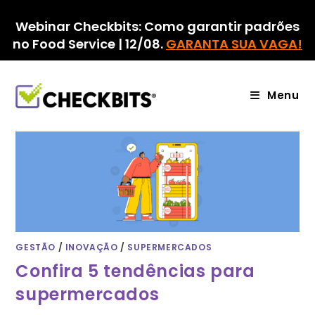
Ir
para
Webinar Checkbits: Como garantir padrões
o
no Food Service | 12/08.
GARANTA SUA VAGA!
conteúdo
Menu
GESTÃO
/
INOVAÇÃO
/
SUPERMERCADOS
Confira 5 tendências para
supermercados