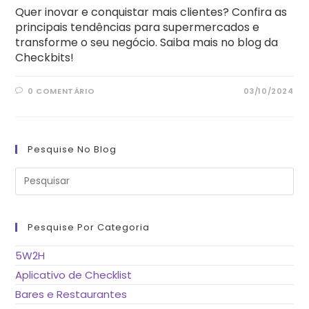
Quer inovar e conquistar mais clientes? Confira as
principais tendências para supermercados e
transforme o seu negócio. Saiba mais no blog da
Checkbits!
0 COMENTÁRIO
03/10/2024
Pesquise No Blog
Pre
a
tec
“Es
pa
fe
Pesquise Por Categoria
o
pai
de
5W2H
pes
Aplicativo de Checklist
Bares e Restaurantes