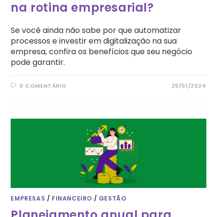
na rotina empresarial?
Se você ainda não sabe por que automatizar
processos e investir em digitalização na sua
empresa, confira os benefícios que seu negócio
pode garantir.
0 COMENTÁRIO
25/01/2024
EMPRESAS
/
FINANCEIRO
/
GESTÃO
Planejamento anual para