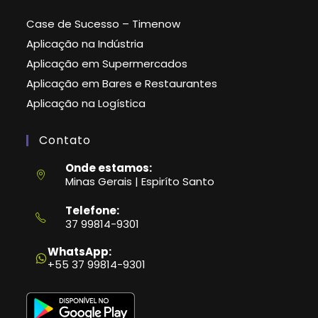
Case de Sucesso – Timenow
Aplicação na Indústria
Aplicação em Supermercados
Aplicação em Bares e Restaurantes
Aplicação na Logística
Contato
Onde estamos:
Minas Gerais | Espiríto Santo
Telefone:
37 99814-9301
Abre
em
WhatsApp:
seu
+55 37 99814-9301
aplicativo