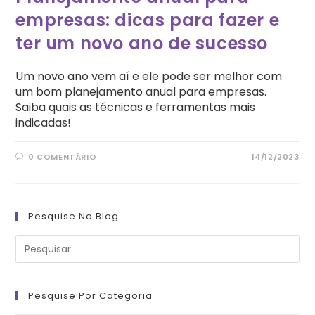
empresas: dicas para fazer e
ter um novo ano de sucesso
Um novo ano vem aí e ele pode ser melhor com
um bom planejamento anual para empresas.
Saiba quais as técnicas e ferramentas mais
indicadas!
0 COMENTÁRIO
14/12/2023
Pesquise No Blog
Pre
a
tec
“Es
pa
fe
Pesquise Por Categoria
o
pai