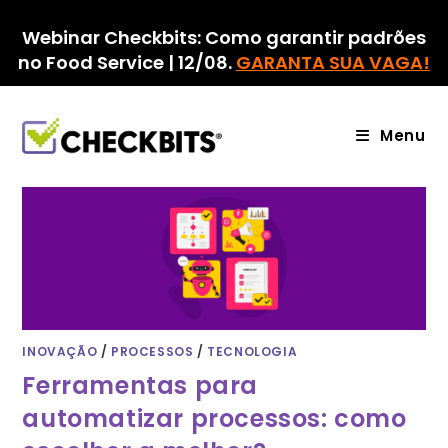
Ir
para
Webinar Checkbits: Como garantir padrões
o
no Food Service | 12/08.
GARANTA SUA VAGA!
conteúdo
Menu
INOVAÇÃO
/
PROCESSOS
/
TECNOLOGIA
Ferramentas para
automatizar processos: como