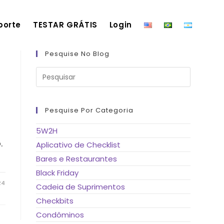
porte
TESTAR GRÁTIS
Login
Pesquise No Blog
Pressione
a
tecla
“Esc”
para
fechar
Pesquise Por Categoria
o
painel
de
5W2H
pesquisa.
.
Aplicativo de Checklist
Bares e Restaurantes
Black Friday
24
Cadeia de Suprimentos
Checkbits
Condôminos